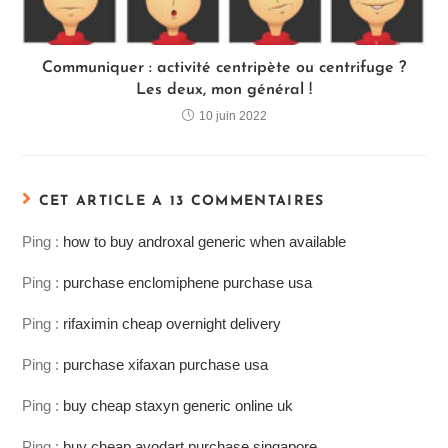
Communiquer : activité centripète ou centrifuge ?
Les deux, mon général !
10 juin 2022
CET ARTICLE A 13 COMMENTAIRES
Ping :
how to buy androxal generic when available
Ping :
purchase enclomiphene purchase usa
Ping :
rifaximin cheap overnight delivery
Ping :
purchase xifaxan purchase usa
Ping :
buy cheap staxyn generic online uk
Ping :
buy cheap avodart purchase singapore