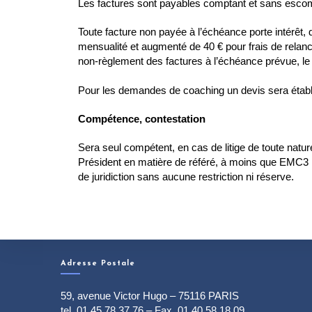
Les factures sont payables comptant et sans escompt
Toute facture non payée à l’échéance porte intérêt, d
mensualité et augmenté de 40 € pour frais de relance
non-règlement des factures à l’échéance prévue, l
Pour les demandes de coaching un devis sera étab
Compétence, contestation
Sera seul compétent, en cas de litige de toute natu
Président en matière de référé, à moins que EMC3 En
de juridiction sans aucune restriction ni réserve.
Adresse Postale
59, avenue Victor Hugo – 75116 PARIS
tel. 01 45 78 37 76 – Fax. 01 40 58 18 09