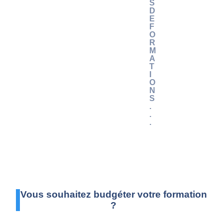
S
D
E
F
O
R
M
A
T
I
O
N
S
.
.
.
Vous souhaitez budgéter votre formation
?