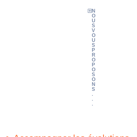
N
O
U
S
V
O
U
S
P
R
O
P
O
S
O
N
S
.
.
.