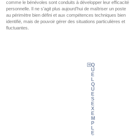
comme le bénévoles sont conduits à développer leur efficacité
personnelle. Il ne s’agit plus aujourd’hui de maîtriser un poste
au périmètre bien défini et aux compétences techniques bien
identifié, mais de pouvoir gérer des situations particulières et
fluctuantes.
Q
U
E
L
Q
U
E
S
E
X
E
M
P
L
E