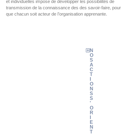
et individuelles impose de développer les possibilités de
transmission de la connaissance des des savoir-faire, pour
que chacun soit acteur de l’organisation apprenante.
N
O
S
A
C
T
I
O
N
S
S
'
O
R
I
E
N
T