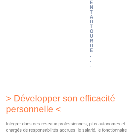
E
N
T
A
U
T
O
U
R
D
E
.
.
.
> Développer son efficacité
personnelle <
Intégrer dans des réseaux professionnels, plus autonomes et
chargés de responsabilités accrues, le salarié, le fonctionnaire