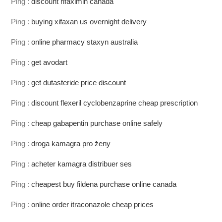
Ping :
discount rifaximin canada
Ping :
buying xifaxan us overnight delivery
Ping :
online pharmacy staxyn australia
Ping :
get avodart
Ping :
get dutasteride price discount
Ping :
discount flexeril cyclobenzaprine cheap prescription
Ping :
cheap gabapentin purchase online safely
Ping :
droga kamagra pro ženy
Ping :
acheter kamagra distribuer ses
Ping :
cheapest buy fildena purchase online canada
Ping :
online order itraconazole cheap prices