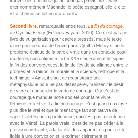
trouver des chemins qui ne sont pas prévisibles. Sans
citer nommément Machado, le poète espagnol, elle le cite :
« Le chemin se fait en marchant ».
Second livre
, remarquable entre tous,
La fin du courage
,
de Cynthia Fleury (Éditions Fayard, 2010). Ce n’est pas un
livre de vulgarisation pour cadres pressés, mais le texte
d’une pensée qui a de l’envergure. Cynthia Fleury situe le
problème éthique de la parole vraie dans un contexte post-
moderne, non optimiste : « Le XXe siècle a en effet signé
la fin des convergences, la fin de l’évidente alliance entre le
progrès et la raison, la morale et la science, l’éthique et la
technique. » Ainsi, il s’agit de reconstruire une
métaphysique pour ne pas désespérer, maintenir le désir
de vivre et consolider la vertu de courage. Car c’est de
courage que manque notre société pour faire vivre
l’éthique collective. La fin du courage, c’est quand on n’ose
plus dire le vrai et que le mensonge fait son œuvre de
sape. L’alétéia ou la parole vraie, qui n’est pas à confondre
avec la Vérité. La parole vraie, c’est de ne pas céder à la
pression ambiante, à la facilité des apparences pour rester
fidèle à une conviction et l’exprimer clairement et