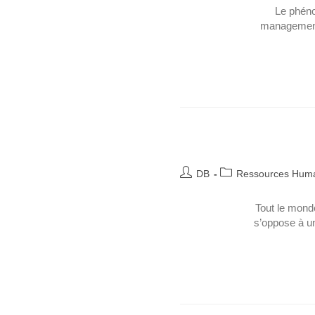
Le phéno
management 
DB
Ressources Hum
Tout le monde
s’oppose à un